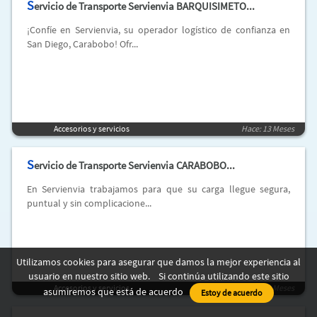
S
ervicio de Transporte Servienvia BARQUISIMETO...
¡Confíe en Servienvia, su operador logístico de confianza en
San Diego, Carabobo! Ofr...
Accesorios y servicios
Hace: 13 Meses
S
ervicio de Transporte Servienvia CARABOBO...
En Servienvia trabajamos para que su carga llegue segura,
puntual y sin complicacione...
Utilizamos cookies para asegurar que damos la mejor experiencia al
usuario en nuestro sitio web. Si continúa utilizando este sitio
Accesorios y servicios
Hace: 13 Meses
asumiremos que está de acuerdo
Estoy de acuerdo