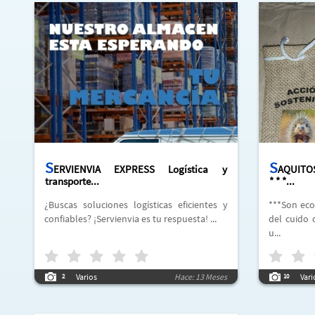
S
S
ERVIENVIA EXPRESS Logística y
AQUITO
transporte...
* * *...
¿Buscas soluciones logísticas eficientes y
***Son ecológicos**Duración: Dependiendo
confiables? ¡Servienvia es tu respuesta! ...
del cuido 
u...
Varios
Hace: 13 Meses
Vari
2
10