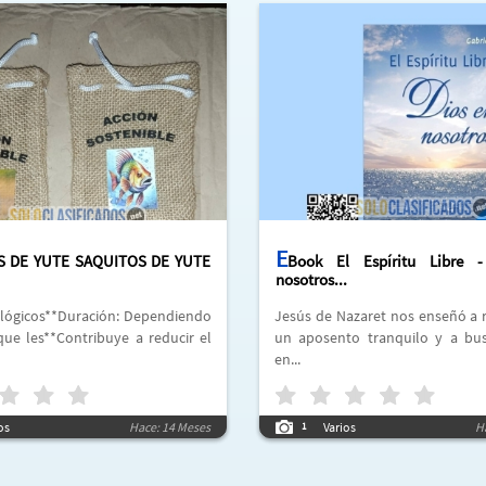
e
S DE YUTE SAQUITOS DE YUTE
Book El Espíritu Libre 
nosotros...
Jesús de Nazaret nos enseñó a retirarnos a
que les**Contribuye a reducir el
un aposento tranquilo y a bus
en...
os
Hace: 14 Meses
Varios
H
1