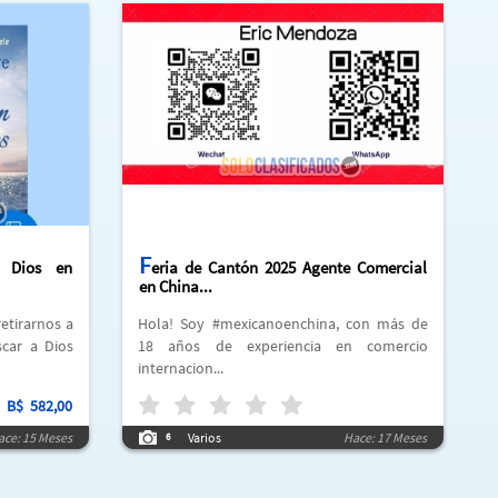
F
- Dios en
eria de Cantón 2025 Agente Comercial
en China...
Hola! Soy #mexicanoenchina, con más de
car a Dios
18 años de experiencia en comercio
internacion...
B$
582,00
ace: 15 Meses
Varios
Hace: 17 Meses
6