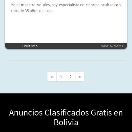
Yo el maestro Aquiles, soy especialista en ciencias ocultas con
más de 35 años de exp...
Ocultismo
Hace: 16 Meses
«
1
2
»
Anuncios Clasificados Gratis en
Bolivia