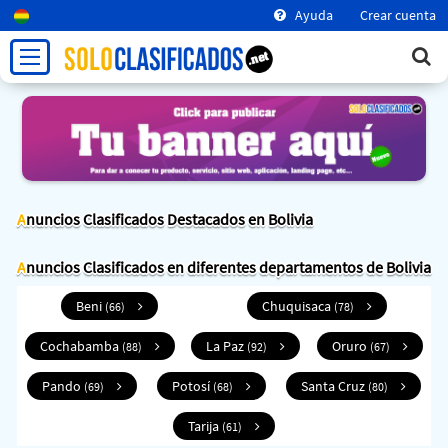
Ayuda
Crear cuenta
Anuncios Clasificados Destacados en Bolivia
Anuncios Clasificados en diferentes departamentos de Bolivia
Beni
Chuquisaca
(66)
(78)
Cochabamba
La Paz
Oruro
(88)
(92)
(67)
Pando
Potosí
Santa Cruz
(69)
(68)
(80)
Tarija
(61)