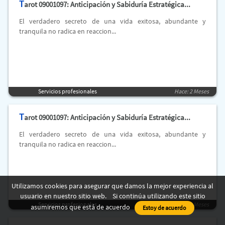
T
arot 09001097: Anticipación y Sabiduría Estratégica...
El verdadero secreto de una vida exitosa, abundante y
tranquila no radica en reaccion...
Servicios profesionales
Hace: 2 Meses
T
arot 09001097: Anticipación y Sabiduría Estratégica...
El verdadero secreto de una vida exitosa, abundante y
tranquila no radica en reaccion...
Utilizamos cookies para asegurar que damos la mejor experiencia al
usuario en nuestro sitio web. Si continúa utilizando este sitio
Servicios profesionales
Hace: 2 Meses
asumiremos que está de acuerdo
Estoy de acuerdo