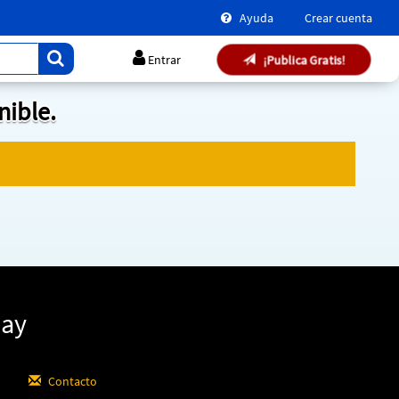
Ayuda
Crear cuenta
¡Publica Gratis!
Entrar
nible.
uay
Contacto