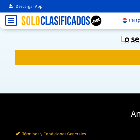
Descargar App
Parag
Lo s
An
Términos y Condiciones Generales