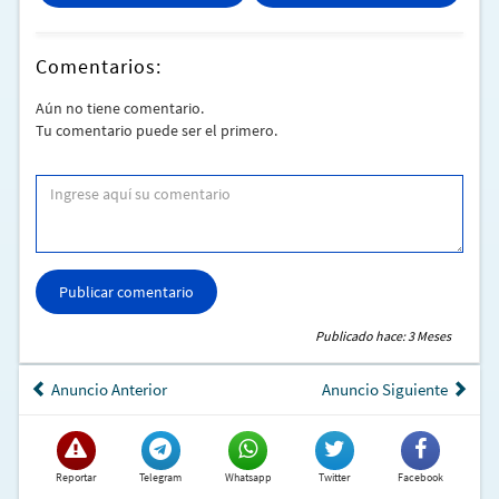
Asistencia para tareas administativas ( escaneos,
impresiones, copias, y más)
Comentarios:
Internet de alto rendimiento
Aún no tiene comentario.
Tu comentario puede ser el primero.
Cafetería y agua permanente
Mobiliario ergonómico
Renta por horas, días o semanas o por el tiempo que
requieras.
Publicar comentario
Solicita más información:
Publicado hace: 3 Meses
Anuncio Anterior
Anuncio Siguiente
Teléfono sucursal Echegaray: 55 55609397
WhatsApp:55 34433798
Reportar
Telegram
Whatsapp
Twitter
Facebook