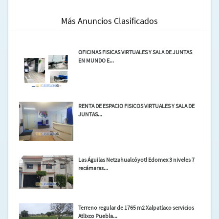
Página Oficial:
cevam.mx
Más Anuncios Clasificados
OFICINAS FISICAS VIRTUALES Y SALA DE JUNTAS
EN MUNDO E...
RENTA DE ESPACIO FISICOS VIRTUALES Y SALA DE
JUNTAS...
Las Águilas Netzahualcóyotl Edomex 3 niveles 7
recámaras...
Terreno regular de 1765 m2 Xalpatlaco servicios
Atlixco Puebla...