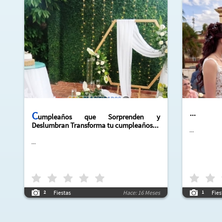
C
...
umpleaños que Sorprenden y
Deslumbran Transforma tu cumpleaños...
...
...
Fiestas
Hace: 16 Meses
Fies
2
1