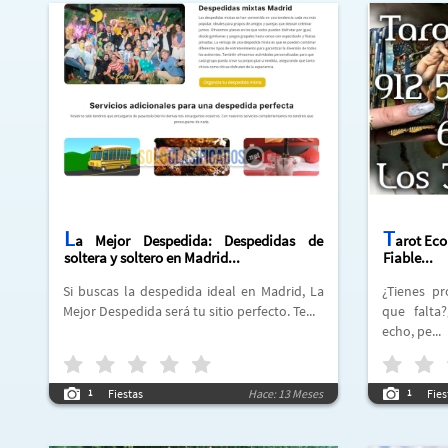
L
T
a Mejor Despedida: Despedidas de
arot Ec
soltera y soltero en Madrid...
Fiable...
Si buscas la despedida ideal en Madrid, La
¿Tienes problemas en el amor?¿Hay algo
Mejor Despedida será tu sitio perfecto. Te...
que falta
echo, pe...
Fiestas
Hace: 13 Meses
Fies
1
1