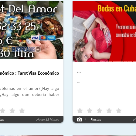
...
onómico : Tarot Visa Económico
...
?¿Hay algo que debería haber
tas
Hace: 15 Meses
Fiestas
H
1