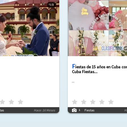
F
iestas de 15 años en Cuba co
Cuba Fiestas...
...
tas
Hace: 16 Meses
Fiestas
H
1